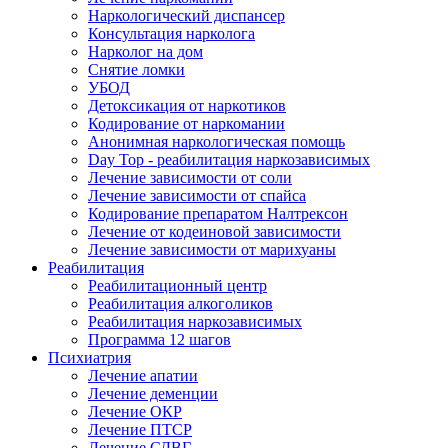
Наркологический диспансер
Консультация нарколога
Нарколог на дом
Снятие ломки
УБОД
Детоксикация от наркотиков
Кодирование от наркомании
Анонимная наркологическая помощь
Day Top - реабилитация наркозависимых
Лечение зависимости от соли
Лечение зависимости от спайса
Кодирование препаратом Налтрексон
Лечение от кодеиновой зависимости
Лечение зависимости от марихуаны
Реабилитация
Реабилитационный центр
Реабилитация алкоголиков
Реабилитация наркозависимых
Программа 12 шагов
Психиатрия
Лечение апатии
Лечение деменции
Лечение ОКР
Лечение ПТСР
Лечение СДВГ