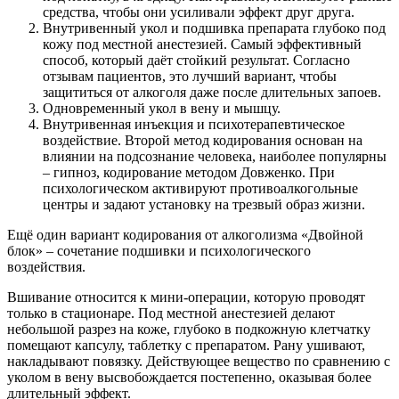
средства, чтобы они усиливали эффект друг друга.
Внутривенный укол и подшивка препарата глубоко под
кожу под местной анестезией. Самый эффективный
способ, который даёт стойкий результат. Согласно
отзывам пациентов, это лучший вариант, чтобы
защититься от алкоголя даже после длительных запоев.
Одновременный укол в вену и мышцу.
Внутривенная инъекция и психотерапевтическое
воздействие. Второй метод кодирования основан на
влиянии на подсознание человека, наиболее популярны
– гипноз, кодирование методом Довженко. При
психологическом активируют противоалкогольные
центры и задают установку на трезвый образ жизни.
Ещё один вариант кодирования от алкоголизма «Двойной
блок» – сочетание подшивки и психологического
воздействия.
Вшивание относится к мини-операции, которую проводят
только в стационаре. Под местной анестезией делают
небольшой разрез на коже, глубоко в подкожную клетчатку
помещают капсулу, таблетку с препаратом. Рану ушивают,
накладывают повязку. Действующее вещество по сравнению с
уколом в вену высвобождается постепенно, оказывая более
длительный эффект.