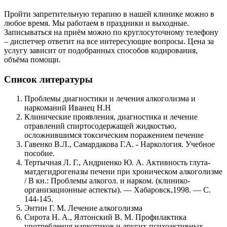
Пройти запретительную терапию в нашей клинике можно в
любое время. Мы работаем в праздники и выходные.
Записываться на приём можно по круглосуточному телефону
– диспетчер ответит на все интересующие вопросы. Цена за
услугу зависит от подобранных способов кодирования,
объёма помощи.
Список литературы
Проблемы диагностики и лечения алкоголизма и
наркоманий Иванец Н.Н
Клинические проявления, диагностика и лечение
отравлений спиртосодержащей жидкостью,
осложнившимся токсическим поражением печение
Гавенко В.Л., Самардакова Г.А. - Наркология. Учебное
пособие.
Тертычная Л. Г., Андриенко Ю. А. Активность глута-
матдегидрогеназы печени при хроническом алкоголизме
/ В кн.: Проблемы алкогол. и нарком. (клинико-
организационные аспекты). — Хабаровск,1998. — С.
144-145.
Энтин Г. М. Лечение алкоголизма
Сирота Н. А., Ялтонский В. М. Профилактика
употребления наркотиков и других психоактивных