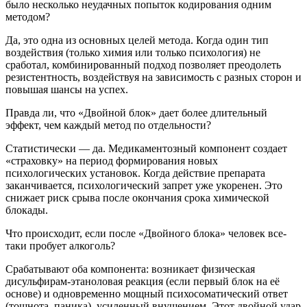
было несколько неудачных попыток кодирования одним
методом?
Да, это одна из основных целей метода. Когда один тип
воздействия (только химия или только психология) не
сработал, комбинированный подход позволяет преодолеть
резистентность, воздействуя на зависимость с разных сторон и
повышая шансы на успех.
Правда ли, что «Двойной блок» дает более длительный
эффект, чем каждый метод по отдельности?
Статистически — да. Медикаментозный компонент создает
«страховку» на период формирования новых
психологических установок. Когда действие препарата
заканчивается, психологический запрет уже укоренен. Это
снижает риск срыва после окончания срока химической
блокады.
Что происходит, если после «Двойного блока» человек все-
таки пробует алкоголь?
Срабатывают оба компонента: возникает физическая
дисульфирам-этаноловая реакция (если первый блок на её
основе) и одновременно мощный психосоматический ответ
(тошнота, паника), усиленный внушением. Этот двойной удар