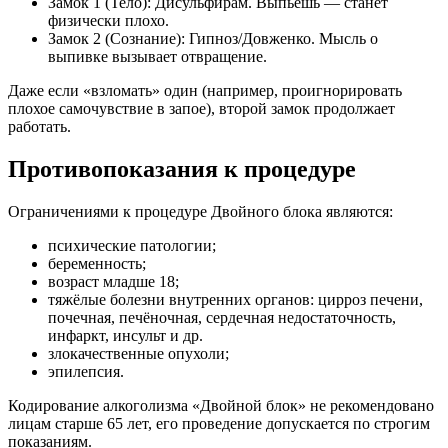
Замок 1 (Тело): Дисульфирам. Выпьешь — станет
физически плохо.
Замок 2 (Сознание): Гипноз/Довженко. Мысль о
выпивке вызывает отвращение.
Даже если «взломать» один (например, проигнорировать
плохое самочувствие в запое), второй замок продолжает
работать.
Противопоказания к процедуре
Ограничениями к процедуре Двойного блока являются:
психические патологии;
беременность;
возраст младше 18;
тяжёлые болезни внутренних органов: цирроз печени,
почечная, печёночная, сердечная недостаточность,
инфаркт, инсульт и др.
злокачественные опухоли;
эпилепсия.
Кодирование алкоголизма «Двойной блок» не рекомендовано
лицам старше 65 лет, его проведение допускается по строгим
показаниям.